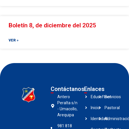
Boletín 8, de diciembre del 2025
VER »
Contáctanos
Enlaces
Antero
Edusoftnet
Servicios
Peralta s/n
Inicio
Pastoral
- Umacollo,
Arequipa
Identidad
Administraci
981 818