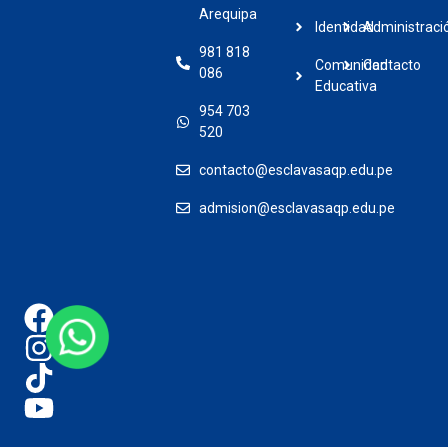
Arequipa
Identidad
Administraci
981 818
Comunidad
Contacto
086
Educativa
954 703
520
contacto@esclavasaqp.edu.pe
admision@esclavasaqp.edu.pe